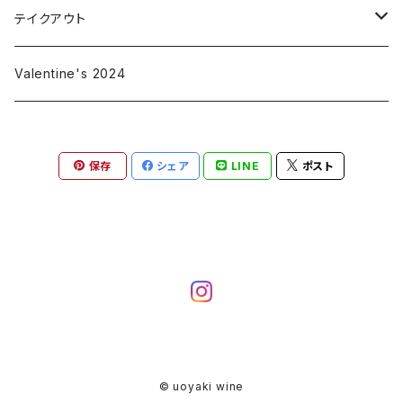
赤
テイクアウト
白
赤
Valentine's 2024
オレンジ
白
保存
シェア
LINE
ポスト
ロゼ
オレンジ
スパークリング
ロゼ
スパークリング
© uoyaki wine